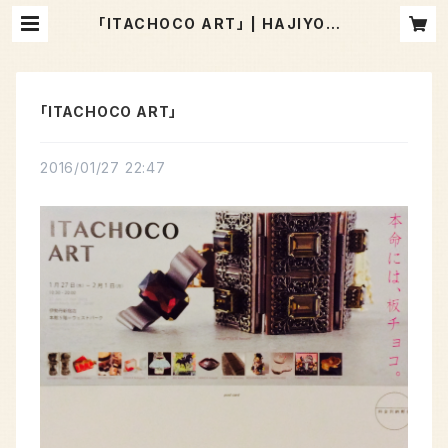
「ITACHOCO ART」 | HAJIYOSH
IDA
「ITACHOCO ART」
2016/01/27 22:47